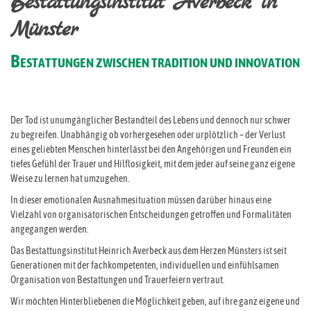
Bestattungsinstitut Averbeck in
Münster
B
ESTATTUNGEN ZWISCHEN TRADITION UND INNOVATION
Der Tod ist unumgänglicher Bestandteil des Lebens und dennoch nur schwer
zu begreifen. Unabhängig ob vorhergesehen oder urplötzlich – der Verlust
eines geliebten Menschen hinterlässt bei den Angehörigen und Freunden ein
tiefes Gefühl der Trauer und Hilflosigkeit, mit dem jeder auf seine ganz eigene
Weise zu lernen hat umzugehen.
In dieser emotionalen Ausnahmesituation müssen darüber hinaus eine
Vielzahl von organisatorischen Entscheidungen getroffen und Formalitäten
angegangen werden.
Das Bestattungsinstitut Heinrich Averbeck aus dem Herzen Münsters ist seit
Generationen mit der fachkompetenten, individuellen und einfühlsamen
Organisation von Bestattungen und Trauerfeiern vertraut.
Wir möchten Hinterbliebenen die Möglichkeit geben, auf ihre ganz eigene und