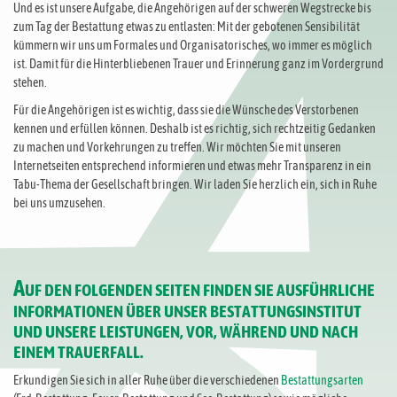
Und es ist unsere Aufgabe, die Angehörigen auf der schweren Wegstrecke bis
zum Tag der Bestattung etwas zu entlasten: Mit der gebotenen Sensibilität
kümmern wir uns um Formales und Organisatorisches, wo immer es möglich
ist. Damit für die Hinterbliebenen Trauer und Erinnerung ganz im Vordergrund
stehen.
Für die Angehörigen ist es wichtig, dass sie die Wünsche des Verstorbenen
kennen und erfüllen können. Deshalb ist es richtig, sich rechtzeitig Gedanken
zu machen und Vorkehrungen zu treffen. Wir möchten Sie mit unseren
Internetseiten entsprechend informieren und etwas mehr Transparenz in ein
Tabu-Thema der Gesellschaft bringen. Wir laden Sie herzlich ein, sich in Ruhe
bei uns umzusehen.
A
UF DEN FOLGENDEN SEITEN FINDEN SIE AUSFÜHRLICHE
INFORMATIONEN ÜBER UNSER BESTATTUNGSINSTITUT
UND UNSERE LEISTUNGEN, VOR, WÄHREND UND NACH
EINEM TRAUERFALL.
Erkundigen Sie sich in aller Ruhe über die verschiedenen
Bestattungsarten