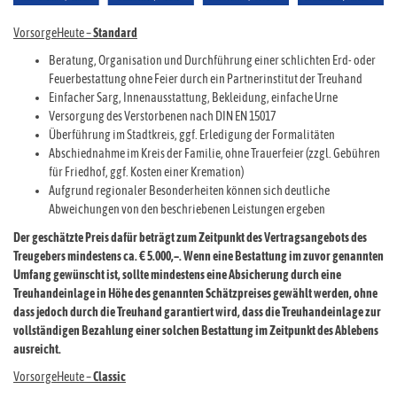
VorsorgeHeute –
Standard
Beratung, Organisation und Durchführung einer schlichten Erd- oder
Feuerbestattung ohne Feier durch ein Partnerinstitut der Treuhand
Einfacher Sarg, Innenausstattung, Bekleidung, einfache Urne
Versorgung des Verstorbenen nach DIN EN 15017
Überführung im Stadtkreis, ggf. Erledigung der Formalitäten
Abschiednahme im Kreis der Familie, ohne Trauerfeier (zzgl. Gebühren
für Friedhof, ggf. Kosten einer Kremation)
Aufgrund regionaler Besonderheiten können sich deutliche
Abweichungen von den beschriebenen Leistungen ergeben
Der geschätzte Preis dafür beträgt zum Zeitpunkt des Vertragsangebots des
Treugebers mindestens ca. € 5.000,–. Wenn eine Bestattung im zuvor genannten
Umfang gewünscht ist, sollte mindestens eine Absicherung durch eine
Treuhandeinlage in Höhe des genannten Schätzpreises gewählt werden, ohne
dass jedoch durch die Treuhand garantiert wird, dass die Treuhandeinlage zur
vollständigen Bezahlung einer solchen Bestattung im Zeitpunkt des Ablebens
ausreicht.
VorsorgeHeute –
Classic