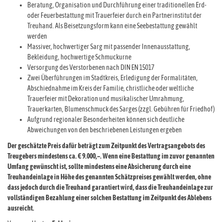
Beratung, Organisation und Durchführung einer traditionellen Erd-
oder Feuerbestattung mit Trauerfeier durch ein Partnerinstitut der
Treuhand. Als Beisetzungsform kann eine Seebestattung gewählt
werden
Massiver, hochwertiger Sarg mit passender Innenausstattung,
Bekleidung, hochwertige Schmuckurne
Versorgung des Verstorbenen nach DIN EN 15017
Zwei Überführungen im Stadtkreis, Erledigung der Formalitäten,
Abschiednahme im Kreis der Familie, christliche oder weltliche
Trauerfeier mit Dekoration und musikalischer Umrahmung,
Trauerkarten, Blumenschmuck des Sarges (zzgl. Gebühren für Friedhof)
Aufgrund regionaler Besonderheiten können sich deutliche
Abweichungen von den beschriebenen Leistungen ergeben
Der geschätzte Preis dafür beträgt zum Zeitpunkt des Vertragsangebots des
Treugebers mindestens ca. € 9.000,–. Wenn eine Bestattung im zuvor genannten
Umfang gewünscht ist, sollte mindestens eine Absicherung durch eine
Treuhandeinlage in Höhe des genannten Schätzpreises gewählt werden, ohne
dass jedoch durch die Treuhand garantiert wird, dass die Treuhandeinlage zur
vollständigen Bezahlung einer solchen Bestattung im Zeitpunkt des Ablebens
ausreicht.