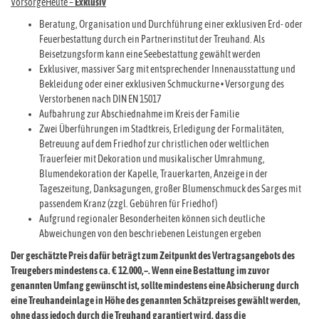
VorsorgeHeute –
Exklusiv
Beratung, Organisation und Durchführung einer exklusiven Erd- oder
Feuerbestattung durch ein Partnerinstitut der Treuhand. Als
Beisetzungsform kann eine Seebestattung gewählt werden
Exklusiver, massiver Sarg mit entsprechender Innenausstattung und
Bekleidung oder einer exklusiven Schmuckurne • Versorgung des
Verstorbenen nach DIN EN 15017
Aufbahrung zur Abschiednahme im Kreis der Familie
Zwei Überführungen im Stadtkreis, Erledigung der Formalitäten,
Betreuung auf dem Friedhof zur christlichen oder weltlichen
Trauerfeier mit Dekoration und musikalischer Umrahmung,
Blumendekoration der Kapelle, Trauerkarten, Anzeige in der
Tageszeitung, Danksagungen, großer Blumenschmuck des Sarges mit
passendem Kranz (zzgl. Gebühren für Friedhof)
Aufgrund regionaler Besonderheiten können sich deutliche
Abweichungen von den beschriebenen Leistungen ergeben
Der geschätzte Preis dafür beträgt zum Zeitpunkt des Vertragsangebots des
Treugebers mindestens ca. € 12.000,–. Wenn eine Bestattung im zuvor
genannten Umfang gewünscht ist, sollte mindestens eine Absicherung durch
eine Treuhandeinlage in Höhe des genannten Schätzpreises gewählt werden,
ohne dass jedoch durch die Treuhand garantiert wird, dass die