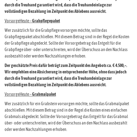
durch die Treuhand garantiert wird, dass die Treuhandeinlage zur
vollständigen Bezahlung im Zeitpunkt des Ablebens ausreicht.
VorsorgeHeute –
Grabpflegepaket
Wer zusätzlich für die Grabpflege vorsorgen möchte, sollte das
Grabpflegepaket abschließen. Mit diesem Betrag sind in der Regel die Kosten
der Grabpflege abgedeckt. Sollte der Vorsorgebetrag das Entgelt für die
Grabpflege über- oder unterschreiten, wird der Überschuss an den Nachlass
ausbezahlt oder werden Nachzahlungen erhoben.
Der geschätzte Preis dafür beträgt zum Zeitpunkt des Angebots ca. € 4.500,–.
Wir empfehlen eine Absicherung in entsprechender Höhe, ohne dass jedoch
durch die Treuhand garantiert wird, dass die Treuhandeinlage zur
vollständigen Bezahlung im Zeitpunkt des Ablebens ausreicht.
VorsorgeHeute –
Grabmalpaket
Wer zusätzlich für ein Grabstein vorsorgen möchte, sollte das Grabmalpaket
abschließen. Mit diesem Betrag sind in der Regel die Kosten eines einfachen
Grabmals abgedeckt. Sollte der Vorsorgebetrag das Entgelt für das Grabmal
über- oder unterschreiten, wird der Überschuss an den Nachlass ausbezahlt
oder werden Nachzahlungen erhoben.