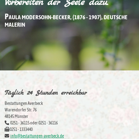
Vorbereiten der Seele dazu."
P
AULA MODERSOHN-BECKER, (1876 - 1907), DEUTSCHE
MALERIN
Täglich 24 Stunden erreichbar
Bestattungen Averbeck
Warendorfer Str. 76
48145 Münster
0251 - 36115 oder 0251 - 36116
0251 - 1333440
info@bestattungen-averbeck.de