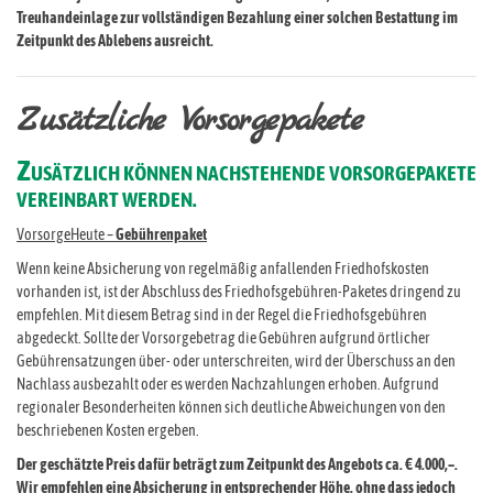
Treuhandeinlage zur vollständigen Bezahlung einer solchen Bestattung im
Zeitpunkt des Ablebens ausreicht.
Zusätzliche Vorsorgepakete
Z
USÄTZLICH KÖNNEN NACHSTEHENDE VORSORGEPAKETE
VEREINBART WERDEN.
VorsorgeHeute –
Gebührenpaket
Wenn keine Absicherung von regelmäßig anfallenden Friedhofskosten
vorhanden ist, ist der Abschluss des Friedhofsgebühren-Paketes dringend zu
empfehlen. Mit diesem Betrag sind in der Regel die Friedhofsgebühren
abgedeckt. Sollte der Vorsorgebetrag die Gebühren aufgrund örtlicher
Gebührensatzungen über- oder unterschreiten, wird der Überschuss an den
Nachlass ausbezahlt oder es werden Nachzahlungen erhoben. Aufgrund
regionaler Besonderheiten können sich deutliche Abweichungen von den
beschriebenen Kosten ergeben.
Der geschätzte Preis dafür beträgt zum Zeitpunkt des Angebots ca. € 4.000,–.
Wir empfehlen eine Absicherung in entsprechender Höhe, ohne dass jedoch