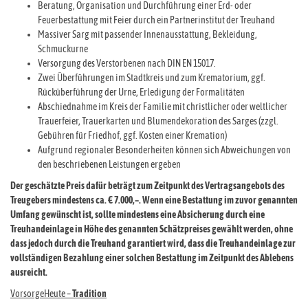
Beratung, Organisation und Durchführung einer Erd- oder
Feuerbestattung mit Feier durch ein Partnerinstitut der Treuhand
Massiver Sarg mit passender Innenausstattung, Bekleidung,
Schmuckurne
Versorgung des Verstorbenen nach DIN EN 15017.
Zwei Überführungen im Stadtkreis und zum Krematorium, ggf.
Rücküberführung der Urne, Erledigung der Formalitäten
Abschiednahme im Kreis der Familie mit christlicher oder weltlicher
Trauerfeier, Trauerkarten und Blumendekoration des Sarges (zzgl.
Gebühren für Friedhof, ggf. Kosten einer Kremation)
Aufgrund regionaler Besonderheiten können sich Abweichungen von
den beschriebenen Leistungen ergeben
Der geschätzte Preis dafür beträgt zum Zeitpunkt des Vertragsangebots des
Treugebers mindestens ca. € 7.000,–. Wenn eine Bestattung im zuvor genannten
Umfang gewünscht ist, sollte mindestens eine Absicherung durch eine
Treuhandeinlage in Höhe des genannten Schätzpreises gewählt werden, ohne
dass jedoch durch die Treuhand garantiert wird, dass die Treuhandeinlage zur
vollständigen Bezahlung einer solchen Bestattung im Zeitpunkt des Ablebens
ausreicht.
VorsorgeHeute –
Tradition