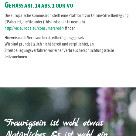
G
EMÄSS ART. 14 ABS. 1 ODR-VO
Die Europäische Kommission stellt eine Plattform zur Online-Streitbeilegung
(OS) bereit, die Sie unter (This link open in new tab)
http://ec.europa.eu/consumers/odr/
finden.
Hinweis nach Verbraucherstreitbeilegungsgesetz
Wir sind grundsätzlich nicht bereit und verpflichtet, an
Streitbeilegungsverfahren vor einer Verbraucherschlichtungsstelle
teilzunehmen.
"Traurigsein ist wohl etwas
Natürliches. Es ist wohl ein