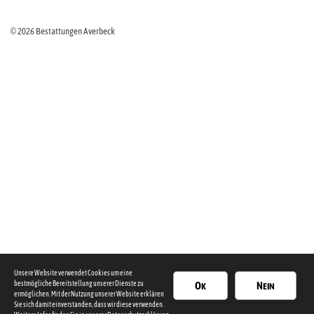
© 2026 Bestattungen Averbeck
Unsere Website verwendet Cookies um eine
bestmögliche Bereitstellung unserer Dienste zu
OK
NEIN
ermöglichen. Mit der Nutzung unserer Website erklären
Sie sich damit einverstanden, dass wir diese verwenden.